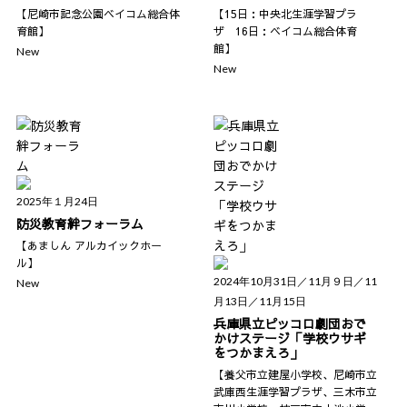
【尼崎市記念公園ベイコム総合体
【15日：中央北生涯学習プラ
育館】
ザ 16日：ベイコム総合体育
館】
New
New
2025年１月24日
防災教育絆フォーラム
【あましん アルカイックホー
ル】
2024年10月31日／11月９日／11
New
月13日／11月15日
兵庫県立ピッコロ劇団おで
かけステージ「学校ウサギ
をつかまえろ」
【養父市立建屋小学校、尼崎市立
武庫西生涯学習プラザ、三木市立