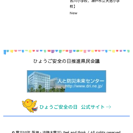
吉川小学校、神戸市立大池小学
校】
New
ひょうご安全の日推進県民会議
© 震災30年 阪神・淡路大震災\ feel and think / All rights reserved.